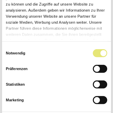
Kontakt
zu können und die Zugriffe auf unsere Website zu
Balu Bäckerei Konditorei

analysieren. Außerdem geben wir Informationen zu Ihrer
Städtle 17

Verwendung unserer Website an unsere Partner für
9490 Vaduz
soziale Medien, Werbung und Analysen weiter. Unsere
Partner führen diese Informationen möglicherweise mit
weiteren Daten zusammen, die Sie ihnen bereitgestellt
balu@thoeny.li
haben oder die sie im Rahmen Ihrer Nutzung der Dienste
gesammelt haben.
Einwilligungsauswahl
Website
Notwendig
Präferenzen
Öffnungszeiten
Montag bis Freitag
Statistiken
7.00 bis 19.00 Uhr
Samstag und Sonntag
Marketing
8.00 bis 17.00 Uhr
Feiertage: