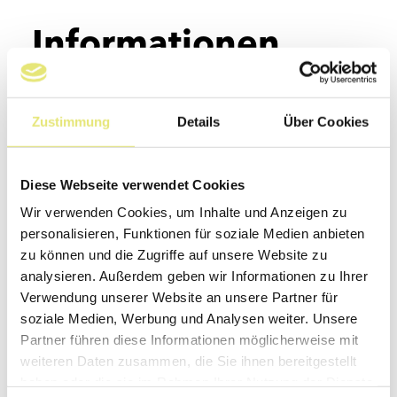
Informationen
Zustimmung
Details
Über Cookies
Kontakt
CAFE im kunstmuseum 
Städtle 32 
Diese Webseite verwendet Cookies
9490 Vaduz 
Wir verwenden Cookies, um Inhalte und Anzeigen zu
Tel +423 232 63 00
personalisieren, Funktionen für soziale Medien anbieten
zu können und die Zugriffe auf unsere Website zu
info@adler.li
analysieren. Außerdem geben wir Informationen zu Ihrer
Verwendung unserer Website an unsere Partner für
Website
soziale Medien, Werbung und Analysen weiter. Unsere
Partner führen diese Informationen möglicherweise mit
weiteren Daten zusammen, die Sie ihnen bereitgestellt
haben oder die sie im Rahmen Ihrer Nutzung der Dienste
Öffnungszeiten