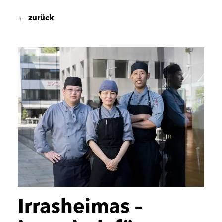
←
zurück
Irrasheimas –