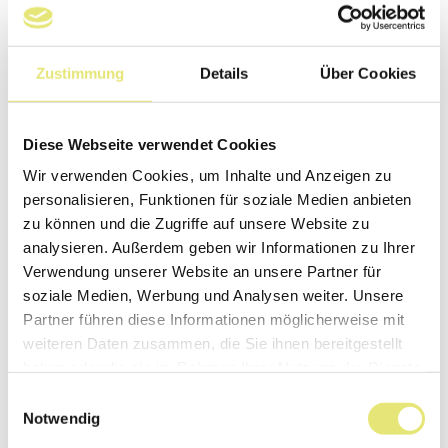
Zustimmung
Details
Über Cookies
Diese Webseite verwendet Cookies
Wir verwenden Cookies, um Inhalte und Anzeigen zu
6. September 2026
personalisieren, Funktionen für soziale Medien anbieten
Oldtimer trifft Genuss
zu können und die Zugriffe auf unsere Website zu
analysieren. Außerdem geben wir Informationen zu Ihrer
Genussfestival trifft auf Oldtimer
Verwendung unserer Website an unsere Partner für
soziale Medien, Werbung und Analysen weiter. Unsere
Mehr
Partner führen diese Informationen möglicherweise mit
weiteren Daten zusammen, die Sie ihnen bereitgestellt
haben oder die sie im Rahmen Ihrer Nutzung der Dienste
gesammelt haben.
Einwilligungsauswahl
Notwendig