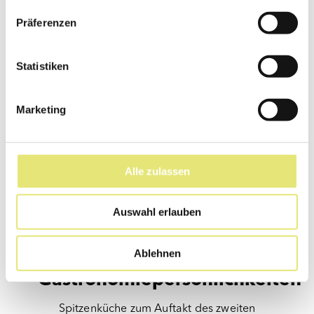
Präferenzen
Statistiken
Marketing
Alle zulassen
Auswahl erlauben
12. September 2026
Spitzenköche und
Ablehnen
regionale
Gastronomiepersönlichkeiten
Spitzenküche zum Auftakt des zweiten