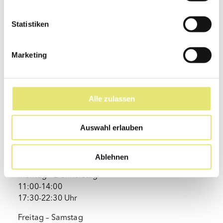
MIZU
Städtle 29
Statistiken
9490 Vaduz
Reservation unter: Reservation@mizu.li
Marketing
+423 232 22 88
Alle zulassen
Website
Auswahl erlauben
Öffnungszeiten
japanese grill
Ablehnen
Montag – Donnerstag
11:00-14:00
17:30-22:30 Uhr
‍Freitag – Samstag