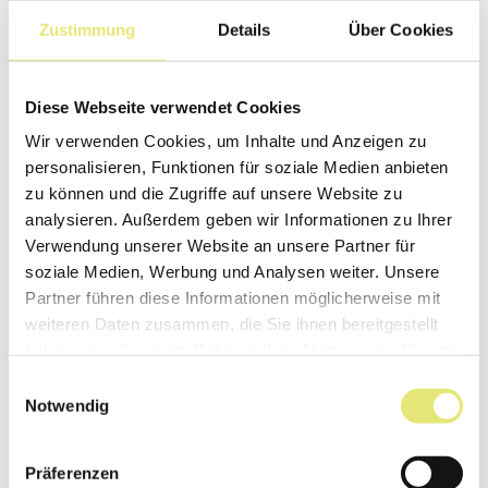
Unter der Leitung von Küchenchef Lovro
Zustimmung
Details
Über Cookies
Balind der zuvor in renommierten Häusern
tätig war (3 Hauben), präsentiert MIZU
kunstvoll zubereitete Gerichte, die durch
Diese Webseite verwendet Cookies
hochwertige Zutaten und kreative
Wir verwenden Cookies, um Inhalte und Anzeigen zu
Präsentation überzeugen. An seiner Seite
personalisieren, Funktionen für soziale Medien anbieten
steht Sushi-Meister Yukta Bahadur, der mit
zu können und die Zugriffe auf unsere Website zu
Erfahrungen aus 1- und 2-Sterne-Michelin-
analysieren. Außerdem geben wir Informationen zu Ihrer
Restaurants für exzellente Sushi-
Verwendung unserer Website an unsere Partner für
Kreationen sorgt.
soziale Medien, Werbung und Analysen weiter. Unsere
Partner führen diese Informationen möglicherweise mit
weiteren Daten zusammen, die Sie ihnen bereitgestellt
haben oder die sie im Rahmen Ihrer Nutzung der Dienste
Informationen
gesammelt haben.
Einwilligungsauswahl
Notwendig
Präferenzen
Kontakt